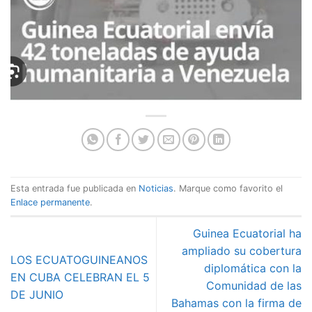
Esta entrada fue publicada en
Noticias
. Marque como favorito el
Enlace permanente
.
Guinea Ecuatorial ha
ampliado su cobertura
LOS ECUATOGUINEANOS
diplomática con la
EN CUBA CELEBRAN EL 5
Comunidad de las
DE JUNIO
Bahamas con la firma de