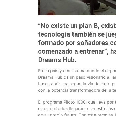
“No existe un plan B, exis
tecnología también se jue
formado por soñadores co
comenzado a entrenar”, h
Dreams Hub.
En un país y ecosistema donde el deport
Dreams Hub da un paso visionario al lanz
busca abrir una segunda vía de éxito p
con la potencia transformadora de la te
El programa Piloto 1000, que lleva por 
clara: no todos llegarán a ser estrella
de su propio futuro. Con esta premisa,