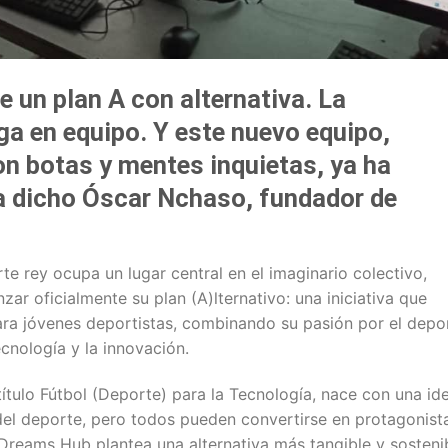
te un plan A con alternativa. La
ga en equipo. Y este nuevo equipo,
n botas y mentes inquietas, ya ha
a dicho Óscar Nchaso, fundador de
e rey ocupa un lugar central en el imaginario colectivo,
ar oficialmente su plan (A)lternativo: una iniciativa que
ara jóvenes deportistas, combinando su pasión por el depo
cnología y la innovación.
título Fútbol (Deporte) para la Tecnología, nace con una id
s del deporte, pero todos pueden convertirse en protagonist
 Dreams Hub plantea una alternativa más tangible y sosteni