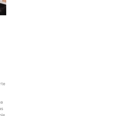
rte
ea
as
ble