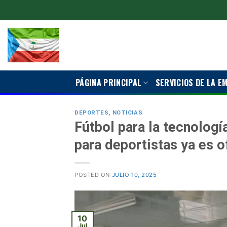
Saltar
al
contenido
PÁGINA PRINCIPAL
SERVICIOS DE LA E
DEPORTES
,
NOTICIAS
Fútbol para la tecnologí
para deportistas ya es of
POSTED ON
JULIO 10, 2025
10
Jul